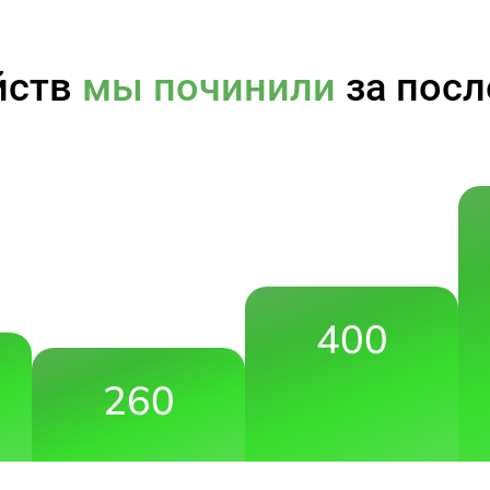
йств
мы починили
за посл
400
260