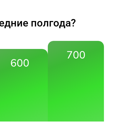
едние полгода?
700
600