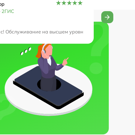
ор
–
2ГИС
ивность. Техника работает идеально после их работы. 
! Обслуживание на высшем уровне, а результат ремонта 