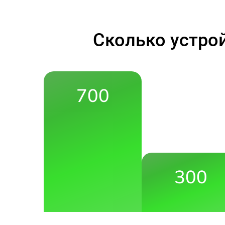
Сколько устро
700
300