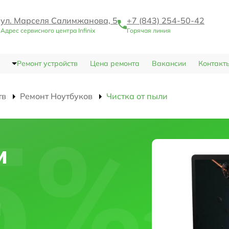
ул. Марселя Салимжанова, 5
+7 (843) 254-50-42
Адрес сервисного центра Infinix
Горячая линия
Ремонт устройств
Цена ремонта
Вакансии
Контакт
тв
Ремонт Ноутбуков
Чистка от пыли
и
и