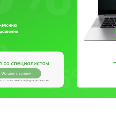
 желанию
бращения
я со специалистом
Оставить заявку
есь c
политикой конфиденциальности