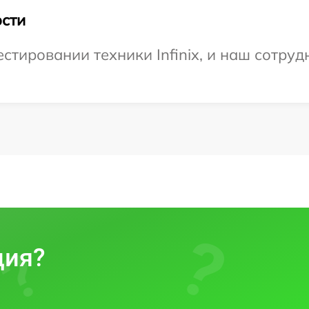
сти
тировании техники Infinix, и наш сотруд
ция?