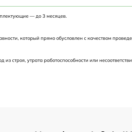
от 60 мин
мплектующие — до 3 месяцев.
от 60 мин
от 60 мин
авности, который прямо обусловлен с качеством провед
от 60 мин
из строя, утрата работоспособности или несоответств
от 60 мин
от 60 мин
от 60 мин
от 60 мин