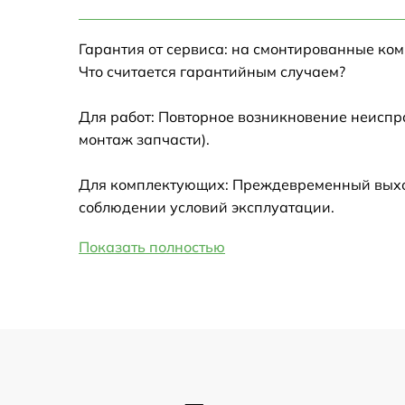
Настройка Wi-Fi
Гарантия от сервиса: на смонтированные ко
Замена HDMI
Что считается гарантийным случаем?
Замена крышки ноутбука
Для работ: Повторное возникновение неиспр
монтаж запчасти).
Ремонт дисковода
Для комплектующих: Преждевременный выход 
Замена динамиков
соблюдении условий эксплуатации.
Показать полностью
Замена южного моста
Замена USB порта
Замена микрофона