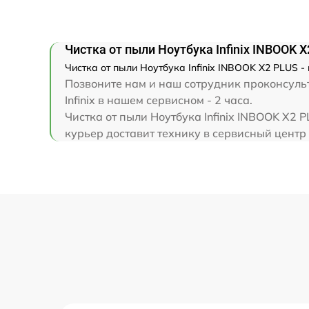
Замена клавиатуры
Замена корпуса
Чистка от пыли Ноутбука Infinix INBOOK 
Чистка от пыли Ноутбука Infinix INBOOK X2 PLUS -
Замена тачпада
Позвоните нам и наш сотрудник проконсульт
Infinix в нашем сервисном - 2 часа.
Чистка от пыли Ноутбука Infinix INBOOK X2
Увеличение оперативной памяти
курьер доставит технику в сервисный центр I