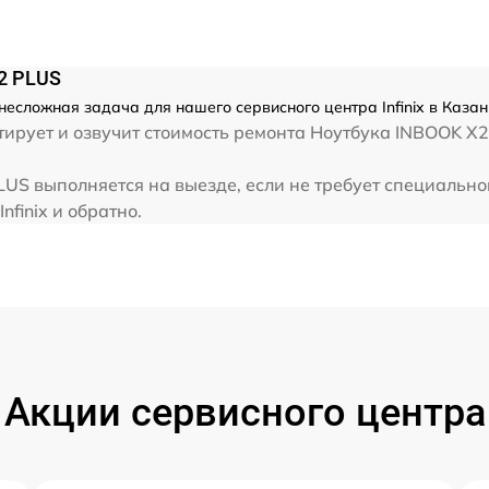
от 60 мин
от 60 мин
X2 PLUS
 несложная задача для нашего сервисного центра Infinix в Каза
от 60 мин
ирует и озвучит стоимость ремонта Ноутбука INBOOK X2
 PLUS выполняется на выезде, если не требует специальн
от 60 мин
nfinix и обратно.
Акции сервисного центра