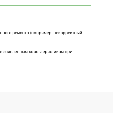
750 р
1450 р
1750 р
енного ремонта (например, некорректный
1400 р
ие заявленным характеристикам при
1350 р
2500 р
1100 р
950 р