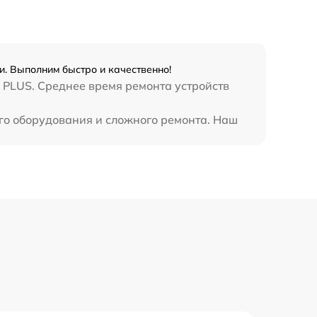
990 р
3500 р
ни. Выполним быстро и качественно!
1750 р
 PLUS. Среднее время ремонта устройств
ого оборудования и сложного ремонта. Наш
1100 р