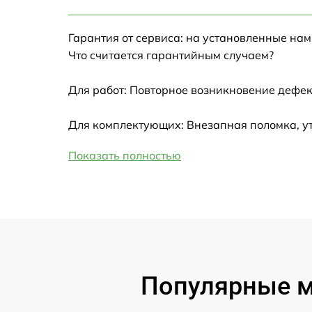
Настройка Wi-Fi
Гарантия от сервиса: на установленные нам
Замена HDMI
Что считается гарантийным случаем?
Замена крышки ноутбука
Для работ: Повторное возникновение дефек
Ремонт дисковода
Для комплектующих: Внезапная поломка, у
Показать полностью
Замена динамиков
Замена южного моста
Замена USB порта
Замена микрофона
Популярные мо