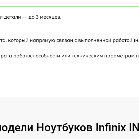
от 60 мин
и детали — до 3 месяцев.
от 60 мин
от 60 мин
та, который напрямую связан с выполненной работой (н
от 60 мин
трата работоспособности или техническим параметрам 
от 60 мин
от 60 мин
от 60 мин
от 60 мин
дели Ноутбуков Infinix 