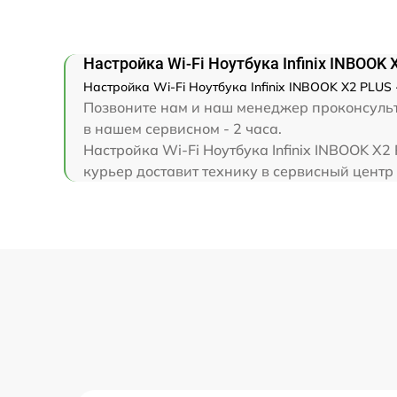
Замена клавиатуры
Замена корпуса
Настройка Wi-Fi Ноутбука Infinix INBOOK
Настройка Wi-Fi Ноутбука Infinix INBOOK X2 PLUS 
Замена тачпада
Позвоните нам и наш менеджер проконсульти
в нашем сервисном - 2 часа.
Настройка Wi-Fi Ноутбука Infinix INBOOK X
Увеличение оперативной памяти
курьер доставит технику в сервисный центр I