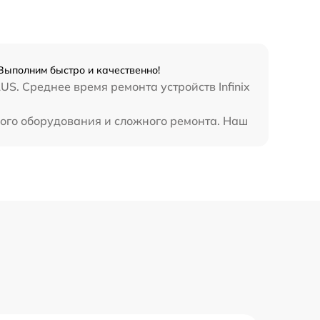
990 р
3500 р
 Выполним быстро и качественно!
1750 р
S. Среднее время ремонта устройств Infinix
ьного оборудования и сложного ремонта. Наш
1100 р