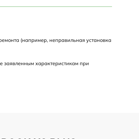
750 р
1450 р
1750 р
 ремонта (например, неправильная установка
1400 р
ие заявленным характеристикам при
1350 р
2500 р
1100 р
950 р