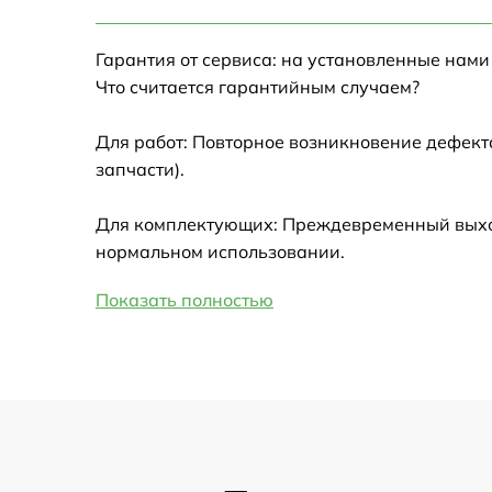
Настройка Wi-Fi
Гарантия от сервиса: на установленные нами
Замена HDMI
Что считается гарантийным случаем?
Замена крышки ноутбука
Для работ: Повторное возникновение дефект
запчасти).
Ремонт дисковода
Для комплектующих: Преждевременный выход 
Замена динамиков
нормальном использовании.
Показать полностью
Замена южного моста
Замена USB порта
Замена микрофона