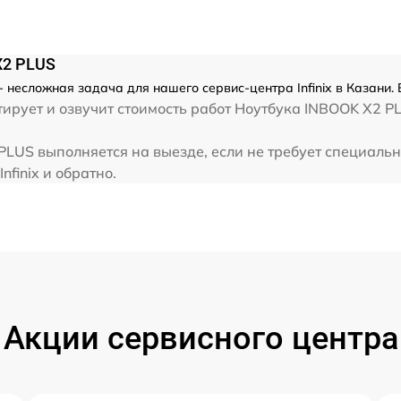
от 60 мин
от 60 мин
 X2 PLUS
- несложная задача для нашего сервис-центра Infinix в Казани.
от 60 мин
рует и озвучит стоимость работ Ноутбука INBOOK X2 PLU
2 PLUS выполняется на выезде, если не требует специал
от 60 мин
nfinix и обратно.
Акции сервисного центра