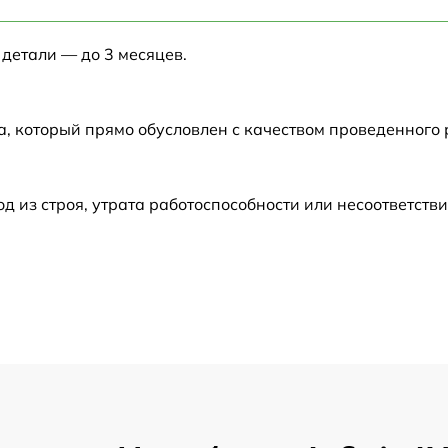
от 60 мин
 детали — до 3 месяцев.
от 60 мин
от 60 мин
а, который прямо обусловлен с качеством проведенного
от 60 мин
из строя, утрата работоспособности или несоответств
от 60 мин
от 60 мин
от 60 мин
от 60 мин