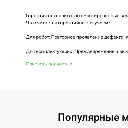
Настройка Wi-Fi
Гарантия от сервиса: на смонтированные ко
Замена HDMI
Что считается гарантийным случаем?
Замена крышки ноутбука
Для работ: Повторное проявление дефекта, 
Ремонт дисковода
Для комплектующих: Преждевременный выход
Показать полностью
Замена динамиков
Замена южного моста
Замена USB порта
Замена микрофона
Популярные мо