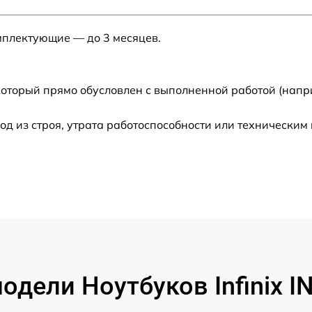
от 60 мин
мплектующие — до 3 месяцев.
от 60 мин
от 60 мин
который прямо обусловлен с выполненной работой (напр
от 60 мин
 из строя, утрата работоспособности или техническим
от 60 мин
от 60 мин
от 60 мин
от 60 мин
дели Ноутбуков Infinix 