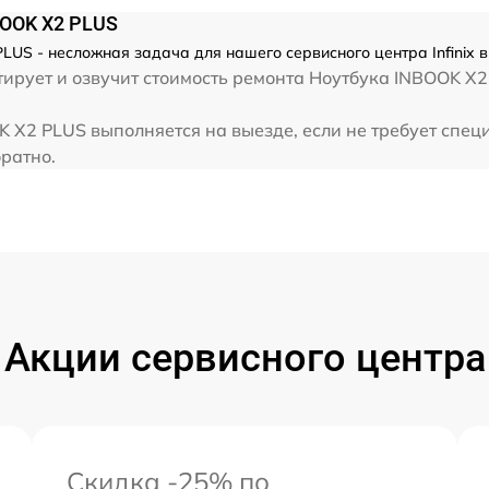
от 60 мин
BOOK X2 PLUS
LUS - несложная задача для нашего сервисного центра Infinix 
от 60 мин
ирует и озвучит стоимость ремонта Ноутбука INBOOK X2
от 60 мин
OK X2 PLUS выполняется на выезде, если не требует спе
братно.
от 60 мин
Акции сервисного центра
Скидка -25% по