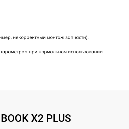
750 р
1450 р
1750 р
имер, некорректный монтаж запчасти).
1400 р
 параметрам при нормальном использовании.
1350 р
2500 р
1100 р
950 р
INBOOK X2 PLUS