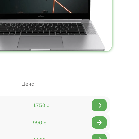
Цена
1750 р
990 р