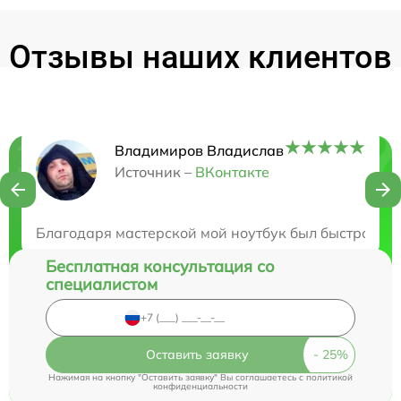
Отзывы наших клиентов
Владимиров Владислав
Нужна консультация?
Источник –
ВКонтакте
Закажите бесплатную консультацию
Благодаря мастерской мой ноутбук был быстро отр
Бесплатная консультация со
специалистом
Оставить заявку
Нажимая на кнопку "Оставить заявку" Вы соглашаетесь c
политикой
конфиденциальности