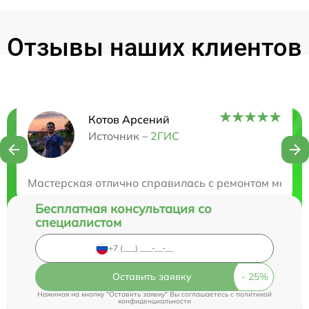
Отзывы наших клиентов
Котов Арсений
Нужна консультация?
Источник –
2ГИС
Закажите бесплатную консультацию
Мастерская отлично справилась с ремонтом моего 
Бесплатная консультация со
специалистом
Оставить заявку
Нажимая на кнопку "Оставить заявку" Вы соглашаетесь c
политикой
конфиденциальности