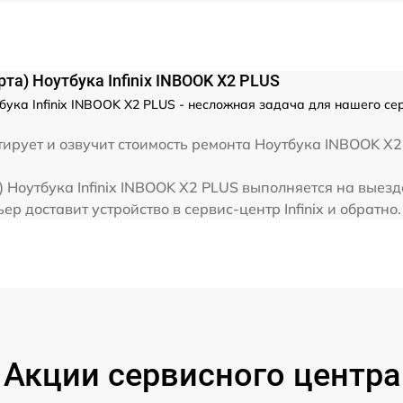
от 60 мин
та) Ноутбука Infinix INBOOK X2 PLUS
от 60 мин
ука Infinix INBOOK X2 PLUS - несложная задача для нашего серв
от 60 мин
ирует и озвучит стоимость ремонта Ноутбука INBOOK X2
 Ноутбука Infinix INBOOK X2 PLUS выполняется на выезд
от 60 мин
р доставит устройство в сервис-центр Infinix и обратно.
Акции сервисного центра