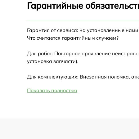
Гарантийные обязательст
Настройка Wi-Fi
Гарантия от сервиса: на установленные нами
Замена HDMI
Что считается гарантийным случаем?
Замена крышки ноутбука
Для работ: Повторное проявление неисправн
установка запчасти).
Ремонт дисковода
Для комплектующих: Внезапная поломка, отк
Замена динамиков
Показать полностью
Замена южного моста
Замена USB порта
Замена микрофона