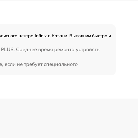
990 р
3500 р
исного центра Infinix в Казани. Выполним быстро и
1750 р
 PLUS. Среднее время ремонта устройств
е, если не требует специального
1100 р