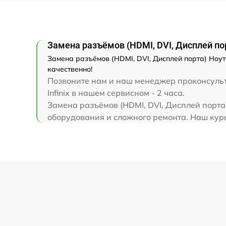
Замена клавиатуры
Замена разъёмов (HDMI, DVI, Дисплей пор
Замена корпуса
Замена разъёмов (HDMI, DVI, Дисплей порта) Ноутб
качественно!
Замена тачпада
Позвоните нам и наш менеджер проконсульт
Infinix в нашем сервисном - 2 часа.
Замена разъёмов (HDMI, DVI, Дисплей порта)
Увеличение оперативной памяти
оборудования и сложного ремонта. Наш курье