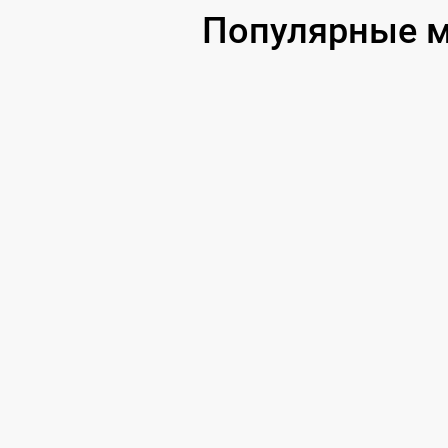
Популярные мо
Замена оперативной памяти
Замена процессора
Замена системы охлаждения
Замена термопасты
Замена экрана
Замена северного моста
Восстановление данных
Поиск и удаление вирусов