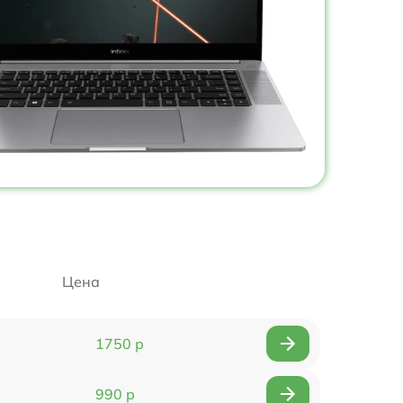
Цена
1750 р
990 р