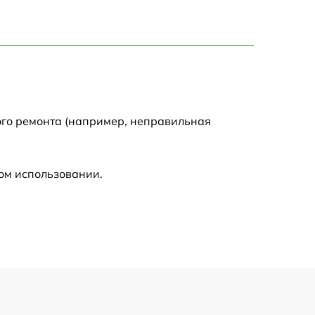
750 р
1450 р
1750 р
ого ремонта (например, неправильная
1400 р
ом использовании.
1350 р
2500 р
1100 р
950 р