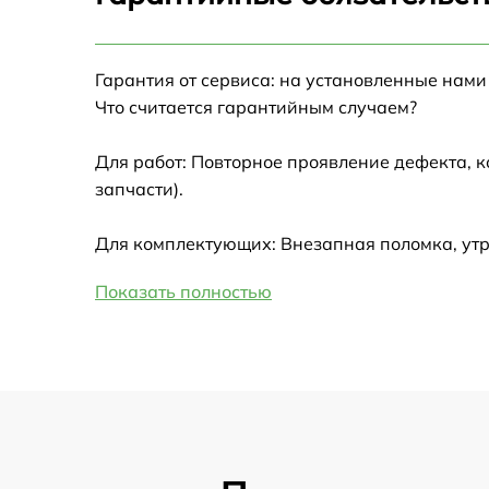
Настройка Wi-Fi
Гарантия от сервиса: на установленные нами
Замена HDMI
Что считается гарантийным случаем?
Замена крышки ноутбука
Для работ: Повторное проявление дефекта, 
запчасти).
Ремонт дисковода
Для комплектующих: Внезапная поломка, утр
Замена динамиков
Показать полностью
Замена южного моста
Замена USB порта
Замена микрофона