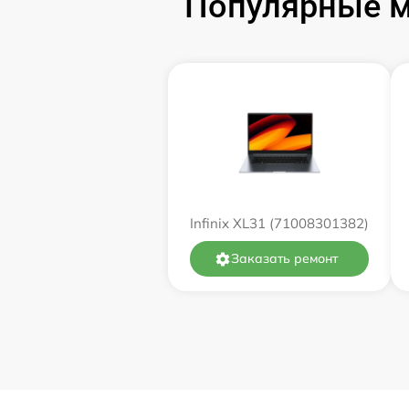
Популярные мо
Замена оперативной памяти
Замена процессора
Замена системы охлаждения
Замена термопасты
Infinix XL31 (71008301382)
Замена экрана
Заказать ремонт
Замена северного моста
Восстановление данных
Поиск и удаление вирусов