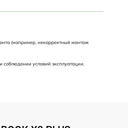
750 р
1450 р
1750 р
монта (например, некорректный монтаж
1400 р
и соблюдении условий эксплуатации.
1350 р
2500 р
1100 р
950 р