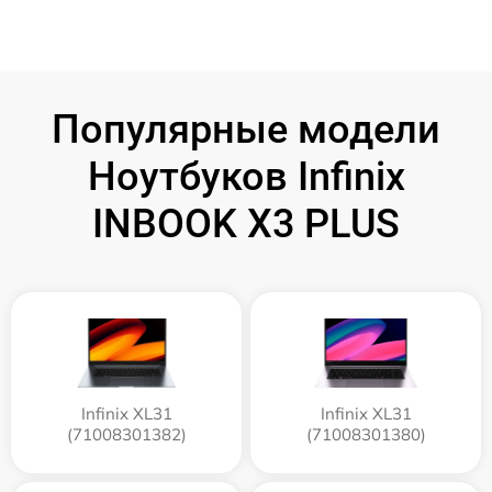
Популярные модели
Ноутбуков Infinix
INBOOK X3 PLUS
Infinix XL31
Infinix XL31
(71008301382)
(71008301380)