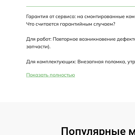
Настройка Wi-Fi
Гарантия от сервиса: на смонтированные ко
Замена HDMI
Что считается гарантийным случаем?
Замена крышки ноутбука
Для работ: Повторное возникновение дефект
запчасти).
Ремонт дисковода
Для комплектующих: Внезапная поломка, ут
Замена динамиков
Показать полностью
Замена южного моста
Замена USB порта
Замена микрофона
Популярные мо