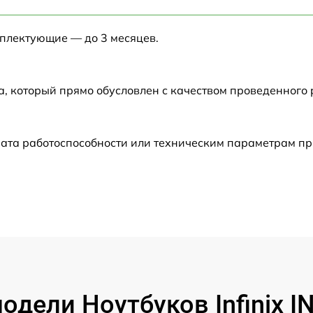
от 60 мин
мплектующие — до 3 месяцев.
от 60 мин
от 60 мин
а, который прямо обусловлен с качеством проведенного
от 60 мин
рата работоспособности или техническим параметрам п
от 60 мин
от 60 мин
от 60 мин
от 60 мин
дели Ноутбуков Infinix 