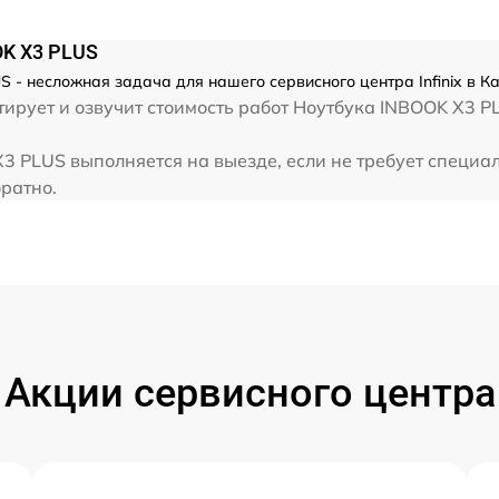
от 60 мин
OK X3 PLUS
от 60 мин
S - несложная задача для нашего сервисного центра Infinix в К
рует и озвучит стоимость работ Ноутбука INBOOK X3 PLU
от 60 мин
X3 PLUS выполняется на выезде, если не требует специа
братно.
от 60 мин
Акции сервисного центра