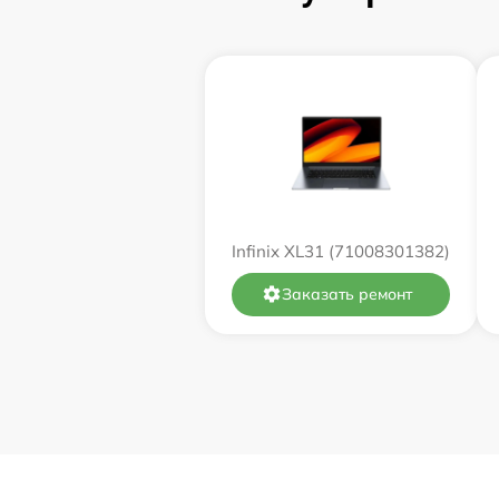
Замена оперативной памяти
Замена процессора
Замена системы охлаждения
Замена термопасты
Infinix XL31 (71008301382)
Замена экрана
Заказать ремонт
Замена северного моста
Восстановление данных
Поиск и удаление вирусов