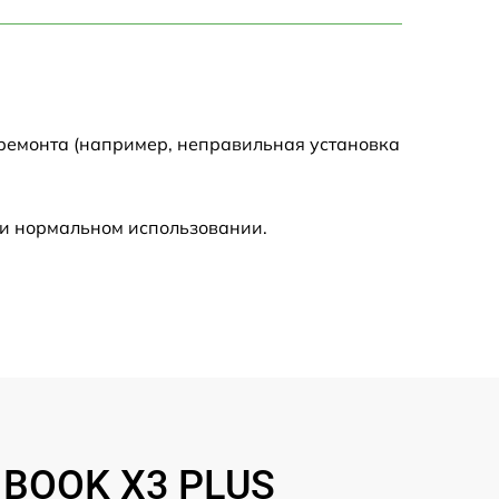
750 р
1450 р
1750 р
 ремонта (например, неправильная установка
1400 р
ри нормальном использовании.
1350 р
2500 р
1100 р
950 р
INBOOK X3 PLUS