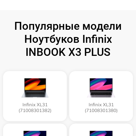
Популярные модели
Ноутбуков Infinix
INBOOK X3 PLUS
Infinix XL31
Infinix XL31
(71008301382)
(71008301380)