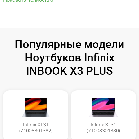
Популярные модели
Ноутбуков Infinix
INBOOK X3 PLUS
Infinix XL31
Infinix XL31
(71008301382)
(71008301380)