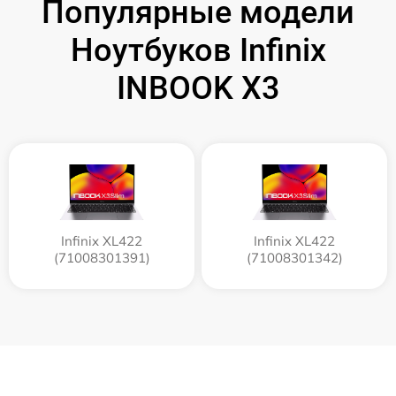
Популярные модели
Ноутбуков Infinix
INBOOK X3
Infinix XL422
Infinix XL422
(71008301391)
(71008301342)