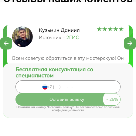
Кузьмин Даниил
Нужна консультация?
Источник –
2ГИС
Закажите бесплатную консультацию
Всем советую обратиться в эту мастерскую! Они о
Бесплатная консультация со
специалистом
Оставить заявку
Нажимая на кнопку "Оставить заявку" Вы соглашаетесь c
политикой
конфиденциальности