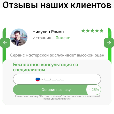
Отзывы наших клиентов
Никулин Роман
Нужна консультация?
Источник –
Яндекс
Закажите бесплатную консультацию
Сервис мастерской заслуживает высокой оценки, р
Бесплатная консультация со
специалистом
Оставить заявку
Нажимая на кнопку "Оставить заявку" Вы соглашаетесь c
политикой
конфиденциальности