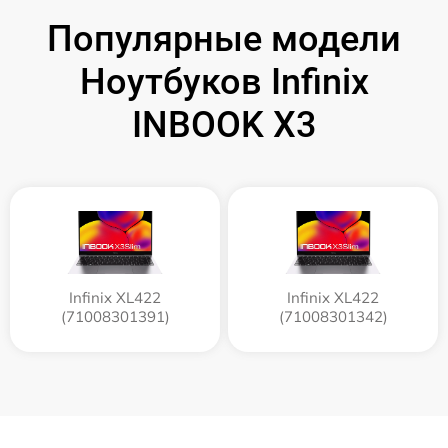
Популярные модели
Ноутбуков Infinix
INBOOK X3
Infinix XL422
Infinix XL422
(71008301391)
(71008301342)