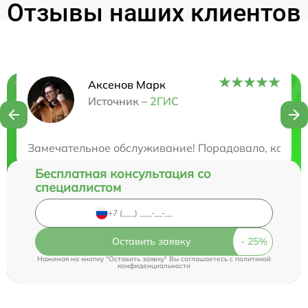
Отзывы наших клиентов
Аксенов Марк
Нужна консультация?
Источник –
2ГИС
Закажите бесплатную консультацию
Замечательное обслуживание! Порадовало, как вни
Бесплатная консультация со
специалистом
Оставить заявку
Нажимая на кнопку "Оставить заявку" Вы соглашаетесь c
политикой
конфиденциальности