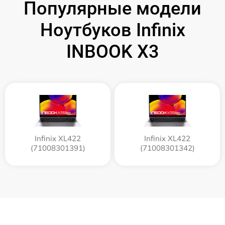
Популярные модели
Ноутбуков Infinix
INBOOK X3
Infinix XL422
Infinix XL422
(71008301391)
(71008301342)