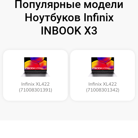
Популярные модели
Ноутбуков Infinix
INBOOK X3
Infinix XL422
Infinix XL422
(71008301391)
(71008301342)