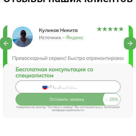
Куликов Никита
Нужна консультация?
Источник –
Яндекс
Закажите бесплатную консультацию
Превосходный сервис! Быстро отремонтировали ноу
Бесплатная консультация со
специалистом
Оставить заявку
Нажимая на кнопку "Оставить заявку" Вы соглашаетесь c
политикой
конфиденциальности