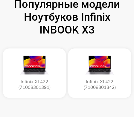
Популярные модели
Ноутбуков Infinix
INBOOK X3
Infinix XL422
Infinix XL422
(71008301391)
(71008301342)