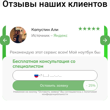
Отзывы наших клиентов
Капустин Али
Нужна консультация?
Источник –
Яндекс
Закажите бесплатную консультацию
Рекомендую этот сервис всем! Мой ноутбук был от
Бесплатная консультация со
специалистом
Оставить заявку
Нажимая на кнопку "Оставить заявку" Вы соглашаетесь c
политикой
конфиденциальности