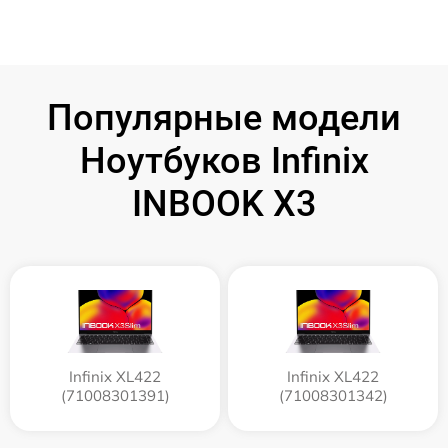
Популярные модели
Ноутбуков Infinix
INBOOK X3
Infinix XL422
Infinix XL422
(71008301391)
(71008301342)