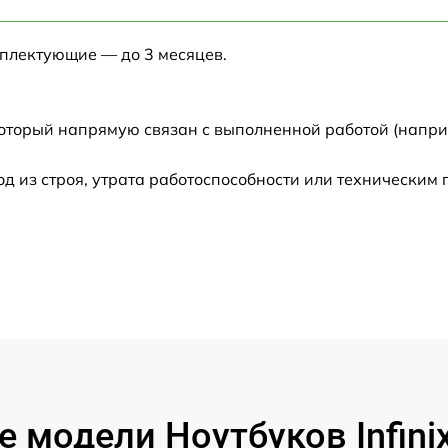
от 60 мин
мплектующие — до 3 месяцев.
от 60 мин
от 60 мин
который напрямую связан с выполненной работой (напри
от 60 мин
 из строя, утрата работоспособности или техническим
от 60 мин
от 60 мин
от 60 мин
от 60 мин
 модели Ноутбуков Infini