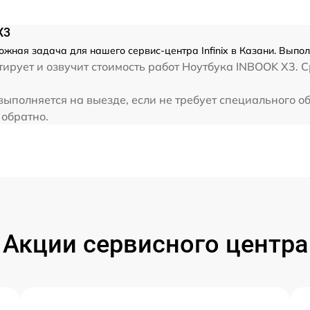
от 60 мин
X3
от 60 мин
ожная задача для нашего сервис-центра Infinix в Казани. Выпол
рует и озвучит стоимость работ Ноутбука INBOOK X3. Ср
от 60 мин
 выполняется на выезде, если не требует специального 
 обратно.
от 60 мин
Акции сервисного центра