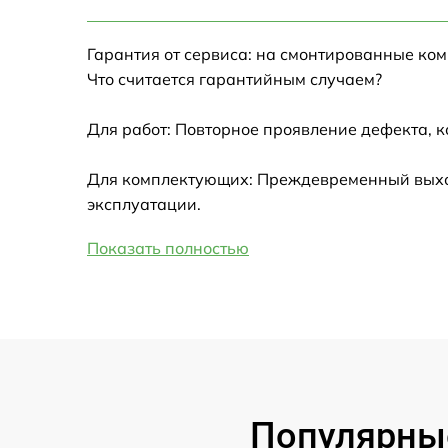
Настройка Wi-Fi
Гарантия от сервиса: на смонтированные ко
Замена HDMI
Что считается гарантийным случаем?
Замена крышки ноутбука
Для работ: Повторное проявление дефекта, 
Ремонт дисковода
Для комплектующих: Преждевременный выход
эксплуатации.
Замена динамиков
Показать полностью
Замена южного моста
Замена USB порта
Замена микрофона
Популярные