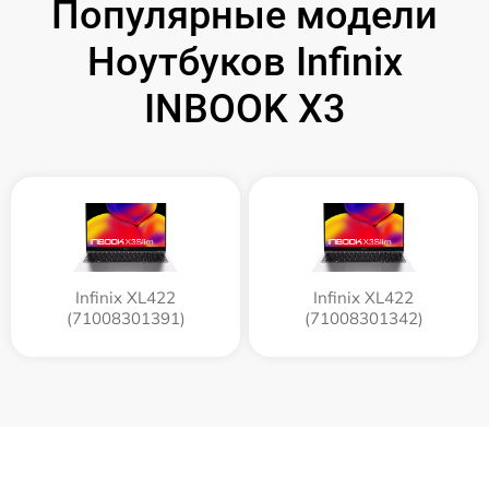
Популярные модели
Ноутбуков Infinix
INBOOK X3
Infinix XL422
Infinix XL422
(71008301391)
(71008301342)