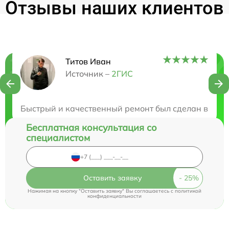
Отзывы наших клиентов
Титов Иван
Нужна консультация?
Источник –
2ГИС
Закажите бесплатную консультацию
Быстрый и качественный ремонт был сделан в дан
Бесплатная консультация со
специалистом
Оставить заявку
Нажимая на кнопку "Оставить заявку" Вы соглашаетесь c
политикой
конфиденциальности