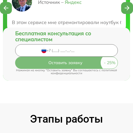
Нужна консультация?
Источник –
Яндекс
Закажите бесплатную консультацию
В этом сервисе мне отремонтировали ноутбук быстро
Бесплатная консультация со
специалистом
Оставить заявку
Нажимая на кнопку "Оставить заявку" Вы соглашаетесь c
политикой
конфиденциальности
Этапы работы