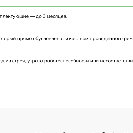
от 60 мин
мплектующие — до 3 месяцев.
от 60 мин
от 60 мин
который прямо обусловлен с качеством проведенного ре
от 60 мин
из строя, утрата работоспособности или несоответств
от 60 мин
от 60 мин
от 60 мин
от 60 мин