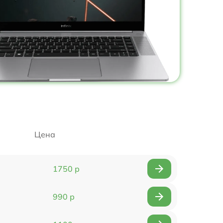
Цена
1750 р
990 р