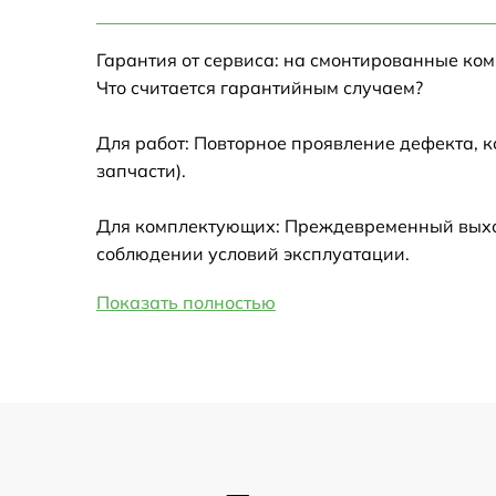
Настройка Wi-Fi
Гарантия от сервиса: на смонтированные ко
Замена HDMI
Что считается гарантийным случаем?
Замена крышки ноутбука
Для работ: Повторное проявление дефекта, 
запчасти).
Ремонт дисковода
Для комплектующих: Преждевременный выход 
Замена динамиков
соблюдении условий эксплуатации.
Показать полностью
Замена южного моста
Замена USB порта
Замена микрофона