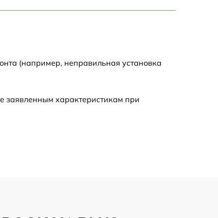
750 р
1450 р
1750 р
монта (например, неправильная установка
1400 р
ие заявленным характеристикам при
1350 р
2500 р
1100 р
950 р