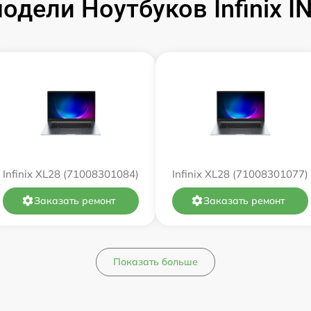
дели Ноутбуков Infinix 
от 60 мин
от 60 мин
от 60 мин
от 60 мин
от 60 мин
Infinix XL28 (71008301084)
Infinix XL28 (71008301077)
от 60 мин
Заказать ремонт
Заказать ремонт
от 60 мин
Показать больше
от 60 мин