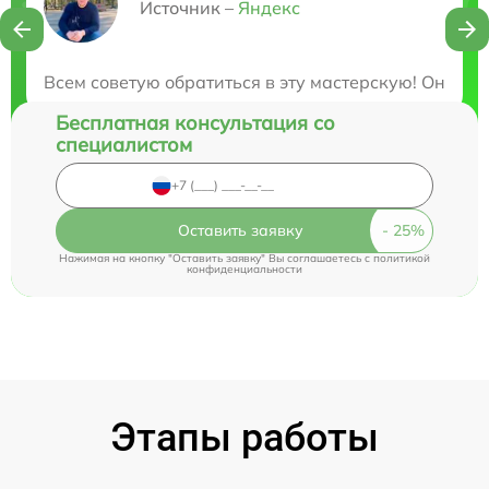
Нужна консультация?
Источник –
Яндекс
Закажите бесплатную консультацию
Всем советую обратиться в эту мастерскую! Они бы
Бесплатная консультация со
специалистом
Оставить заявку
Нажимая на кнопку "Оставить заявку" Вы соглашаетесь c
политикой
конфиденциальности
Этапы работы