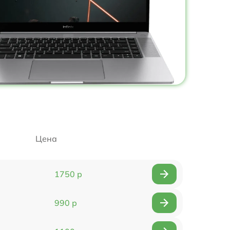
Цена
1750 р
990 р