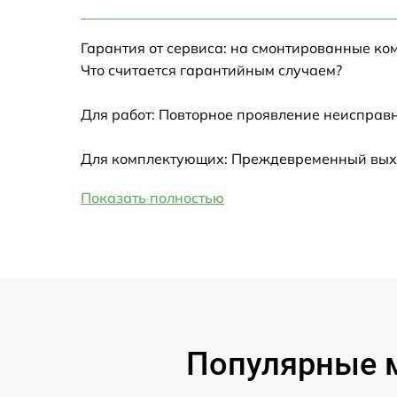
Настройка Wi-Fi
Гарантия от сервиса: на смонтированные ко
Замена HDMI
Что считается гарантийным случаем?
Замена крышки ноутбука
Для работ: Повторное проявление неисправн
Ремонт дисковода
Для комплектующих: Преждевременный выход
Показать полностью
Замена динамиков
Замена южного моста
Замена USB порта
Замена микрофона
Популярные м