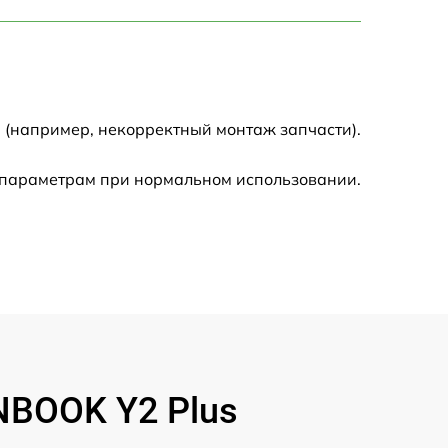
750 р
1450 р
1750 р
 (например, некорректный монтаж запчасти).
1400 р
 параметрам при нормальном использовании.
1350 р
2500 р
1100 р
950 р
NBOOK Y2 Plus