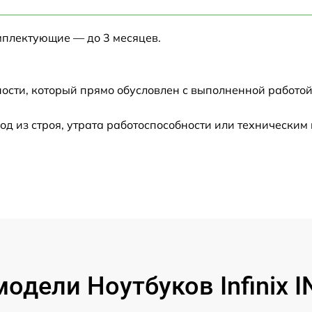
от 60 мин
мплектующие — до 3 месяцев.
от 60 мин
от 60 мин
ости, который прямо обусловлен с выполненной работой
от 60 мин
 из строя, утрата работоспособности или техническим
от 60 мин
от 60 мин
от 60 мин
от 60 мин
одели Ноутбуков Infinix I