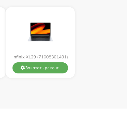
1100 р
3250 р
1700 р
1200 р
Infinix XL29 (71008301401)
1990 р
Заказать ремонт
2500 р
1490 р
750 р