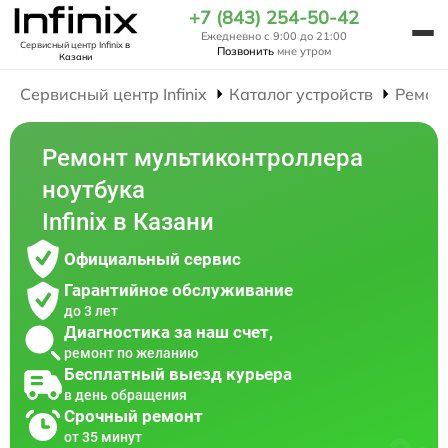
+7 (843) 254-50-42
Ежедневно с 9:00 до 21:00
Сервисный центр Infinix
в
Позвонить
мне утром
Казани
Сервисный центр Infinix
Каталог устройств
Ремон
Ремонт мультиконтроллера
ноутбука
Infinix в Казани
Официальный сервис
Гарантийное обслуживание
до 3 лет
Диагностика за наш счет,
ремонт по желанию
Бесплатный выезд курьера
в день обращения
Срочный ремонт
от 35 минут