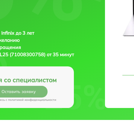
Infinix до 3 лет
 желанию
бращения
 XL25 (71008300758) от 35 минут
я со специалистом
Оставить заявку
есь c
политикой конфиденциальности