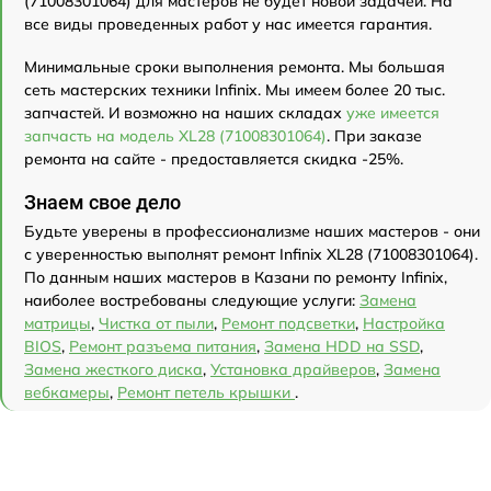
(71008301064) для мастеров не будет новой задачей. На
все виды проведенных работ у нас имеется гарантия.
Минимальные сроки выполнения ремонта. Мы большая
сеть мастерских техники Infinix. Мы имеем более 20 тыс.
запчастей. И возможно на наших складах
уже имеется
запчасть на модель XL28 (71008301064)
. При заказе
ремонта на сайте - предоставляется скидка -25%.
Знаем свое дело
Будьте уверены в профессионализме наших мастеров - они
с уверенностью выполнят ремонт Infinix XL28 (71008301064).
По данным наших мастеров в Казани по ремонту Infinix,
наиболее востребованы следующие услуги:
Замена
матрицы
,
Чистка от пыли
,
Ремонт подсветки
,
Настройка
BIOS
,
Ремонт разъема питания
,
Замена HDD на SSD
,
Замена жесткого диска
,
Установка драйверов
,
Замена
вебкамеры
,
Ремонт петель крышки
.