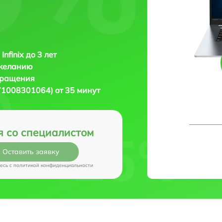
Infinix до 3 лет
 желанию
бращения
 (71008301064) от 35 минут
я со специалистом
Оставить заявку
есь c
политикой конфиденциальности