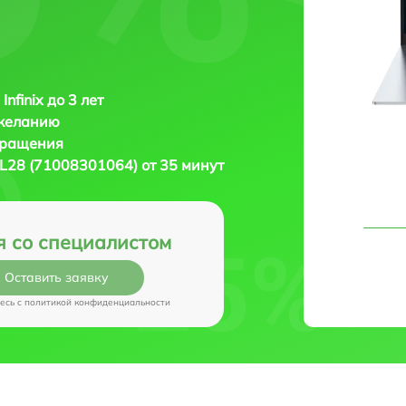
Infinix до 3 лет
 желанию
бращения
 XL28 (71008301064) от 35 минут
я со специалистом
Оставить заявку
есь c
политикой конфиденциальности