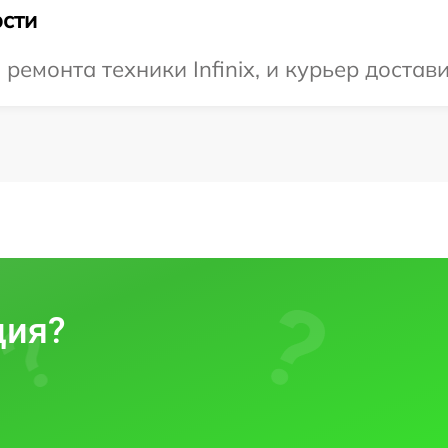
сти
емонта техники Infinix, и курьер достави
ция?