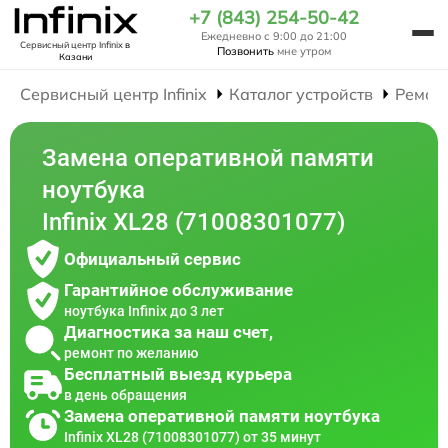
+7 (843) 254-50-42
Ежедневно с 9:00 до 21:00
Сервисный центр Infinix
в
Позвонить
мне утром
Казани
Сервисный центр Infinix
Каталог устройств
Ремон
Замена оперативной памяти
ноутбука
Infinix XL28 (71008301077)
Официальный сервис
Гарантийное обслуживание
ноутбука Infinix до 3 лет
Диагностика за наш счет,
ремонт по желанию
Бесплатный выезд курьера
в день обращения
Замена оперативной памяти ноутбука
Infinix XL28 (71008301077) от 35 минут