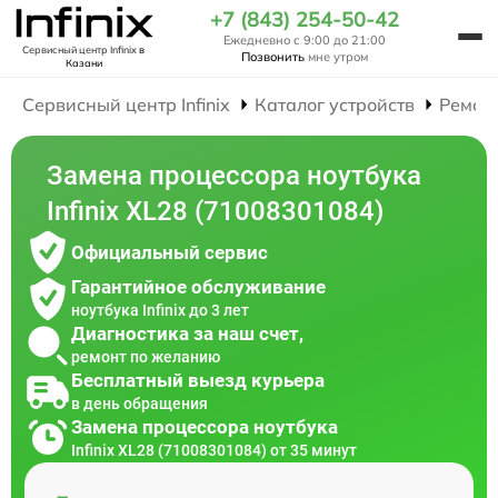
+7 (843) 254-50-42
Ежедневно с 9:00 до 21:00
Сервисный центр Infinix
в
Позвонить
мне утром
Казани
Сервисный центр Infinix
Каталог устройств
Ремон
Замена процессора ноутбука
Infinix XL28 (71008301084)
Официальный сервис
Гарантийное обслуживание
ноутбука Infinix до 3 лет
Диагностика за наш счет,
ремонт по желанию
Бесплатный выезд курьера
в день обращения
Замена процессора ноутбука
Infinix XL28 (71008301084) от 35 минут