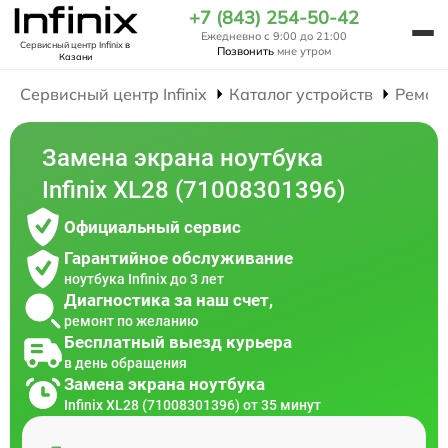
+7 (843) 254-50-42
Ежедневно с 9:00 до 21:00
Сервисный центр Infinix
в
Позвонить
мне утром
Казани
Сервисный центр Infinix
Каталог устройств
Ремон
Замена экрана ноутбука
Infinix XL28 (71008301396)
Официальный сервис
Гарантийное обслуживание
ноутбука Infinix до 3 лет
Диагностика за наш счет,
ремонт по желанию
Бесплатный выезд курьера
в день обращения
Замена экрана ноутбука
Infinix XL28 (71008301396) от 35 минут