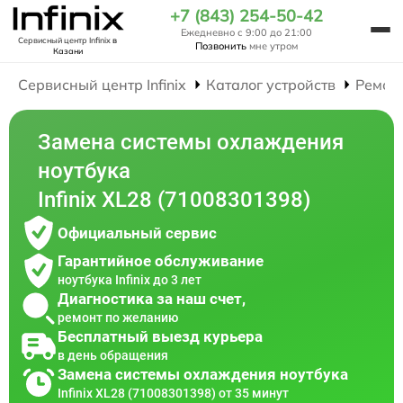
+7 (843) 254-50-42
Ежедневно с 9:00 до 21:00
Сервисный центр Infinix
в
Позвонить
мне утром
Казани
Сервисный центр Infinix
Каталог устройств
Ремон
Замена системы охлаждения
ноутбука
Infinix XL28 (71008301398)
Официальный сервис
Гарантийное обслуживание
ноутбука Infinix до 3 лет
Диагностика за наш счет,
ремонт по желанию
Бесплатный выезд курьера
в день обращения
Замена системы охлаждения ноутбука
Infinix XL28 (71008301398) от 35 минут