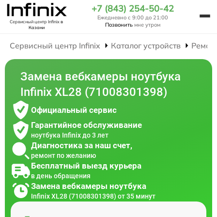
+7 (843) 254-50-42
Ежедневно с 9:00 до 21:00
Сервисный центр Infinix
в
Позвонить
мне утром
Казани
Сервисный центр Infinix
Каталог устройств
Ремон
Замена вебкамеры ноутбука
Infinix XL28 (71008301398)
Официальный сервис
Гарантийное обслуживание
ноутбука Infinix до 3 лет
Диагностика за наш счет,
ремонт по желанию
Бесплатный выезд курьера
в день обращения
Замена вебкамеры ноутбука
Infinix XL28 (71008301398) от 35 минут