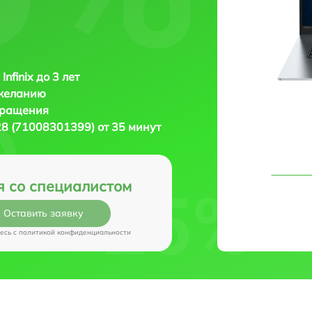
Infinix до 3 лет
 желанию
бращения
L28 (71008301399) от 35 минут
я со специалистом
Оставить заявку
есь c
политикой конфиденциальности