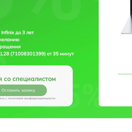
Infinix до 3 лет
 желанию
бращения
 XL28 (71008301399) от 35 минут
я со специалистом
Оставить заявку
есь c
политикой конфиденциальности