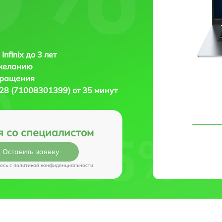
Infinix до 3 лет
 желанию
бращения
XL28 (71008301399) от 35 минут
я со специалистом
Оставить заявку
есь c
политикой конфиденциальности