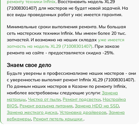
ремонту техники Infinix
. Восстановить модель XL29
(71008301407) для мастеров не будет новой задачей. На
все виды проведенных работ у нас имеется гарантия.
Минимальные сроки выполнения ремонта. Мы большая
сеть мастерских техники Infinix. Мы имеем более 20 тыс.
запчастей. И возможно на наших складах
уже имеется
запчасть на модель XL29 (71008301407)
. При заказе
ремонта на сайте - предоставляется скидка -25%.
Знаем свое дело
Будьте уверены в профессионализме наших мастеров - они
с уверенностью выполнят ремонт Infinix XL29 (71008301407).
По данным наших мастеров в Казани по ремонту Infinix,
наиболее востребованы следующие услуги:
Замена
матрицы
,
Чистка от пыли
,
Ремонт подсветки
,
Настройка
BIOS
,
Ремонт разъема питания
,
Замена HDD на SSD
,
Замена жесткого диска
,
Установка драйверов
,
Замена
вебкамеры
,
Ремонт петель крышки
.