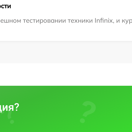
сти
шном тестировании техники Infinix, и ку
ция?