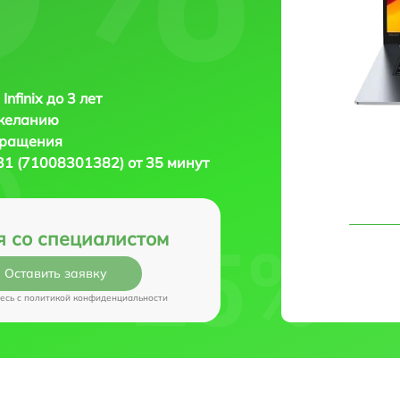
Infinix до 3 лет
 желанию
бращения
L31 (71008301382) от 35 минут
я со специалистом
Оставить заявку
есь c
политикой конфиденциальности