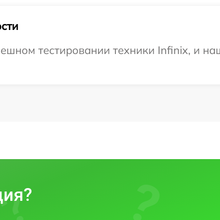
сти
шном тестировании техники Infinix, и на
ция?