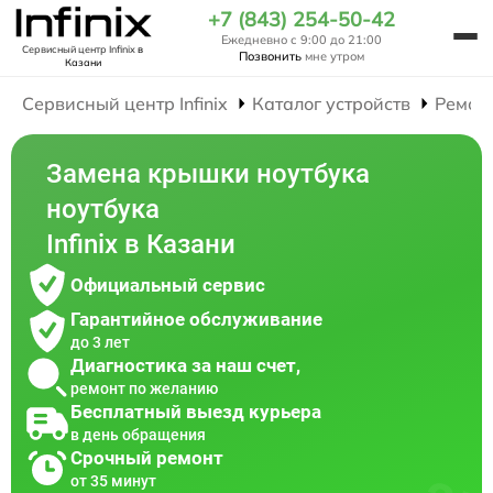
+7 (843) 254-50-42
Ежедневно с 9:00 до 21:00
Сервисный центр Infinix
в
Позвонить
мне утром
Казани
Сервисный центр Infinix
Каталог устройств
Ремон
Замена крышки ноутбука
ноутбука
Infinix в Казани
Официальный сервис
Гарантийное обслуживание
до 3 лет
Диагностика за наш счет,
ремонт по желанию
Бесплатный выезд курьера
в день обращения
Срочный ремонт
от 35 минут