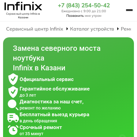
+7 (843) 254-50-42
Ежедневно с 9:00 до 21:00
Сервисный центр Infinix
в
Позвонить
мне утром
Казани
Сервисный центр Infinix
Каталог устройств
Ремон
Замена северного моста
ноутбука
Infinix в Казани
Официальный сервис
Гарантийное обслуживание
до 3 лет
Диагностика за наш счет,
ремонт по желанию
Бесплатный выезд курьера
в день обращения
Срочный ремонт
от 35 минут