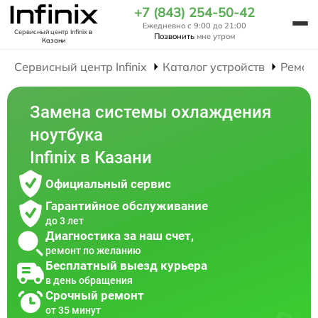
+7 (843) 254-50-42
Ежедневно с 9:00 до 21:00
Сервисный центр Infinix
в
Позвонить
мне утром
Казани
Сервисный центр Infinix
Каталог устройств
Ремон
Замена системы охлаждения
ноутбука
Infinix в Казани
Официальный сервис
Гарантийное обслуживание
до 3 лет
Диагностика за наш счет,
ремонт по желанию
Бесплатный выезд курьера
в день обращения
Срочный ремонт
от 35 минут