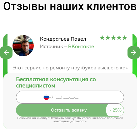
Отзывы наших клиентов
Кондратьев Павел
Нужна консультация?
Источник –
ВКонтакте
Закажите бесплатную консультацию
Этот сервис по ремонту ноутбуков высшего качеств
Бесплатная консультация со
специалистом
Оставить заявку
Нажимая на кнопку "Оставить заявку" Вы соглашаетесь c
политикой
конфиденциальности