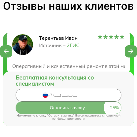
Отзывы наших клиентов
Терентьев Иван
Нужна консультация?
Источник –
2ГИС
Закажите бесплатную консультацию
Оперативный и качественный ремонт в этой мастер
Бесплатная консультация со
специалистом
Оставить заявку
Нажимая на кнопку "Оставить заявку" Вы соглашаетесь c
политикой
конфиденциальности