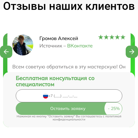
Отзывы наших клиентов
Громов Алексей
Нужна консультация?
Источник –
ВКонтакте
Закажите бесплатную консультацию
Всем советую обратиться в эту мастерскую! Они о
Бесплатная консультация со
специалистом
Оставить заявку
Нажимая на кнопку "Оставить заявку" Вы соглашаетесь c
политикой
конфиденциальности