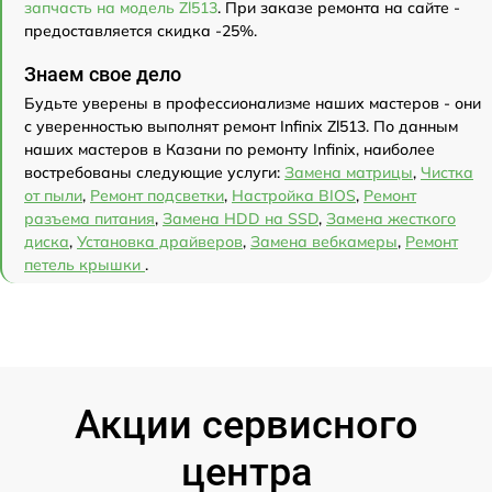
запчасть на модель Zl513
. При заказе ремонта на сайте -
предоставляется скидка -25%.
Знаем свое дело
Будьте уверены в профессионализме наших мастеров - они
с уверенностью выполнят ремонт Infinix Zl513. По данным
наших мастеров в Казани по ремонту Infinix, наиболее
востребованы следующие услуги:
Замена матрицы
,
Чистка
от пыли
,
Ремонт подсветки
,
Настройка BIOS
,
Ремонт
разъема питания
,
Замена HDD на SSD
,
Замена жесткого
диска
,
Установка драйверов
,
Замена вебкамеры
,
Ремонт
петель крышки
.
Акции сервисного
центра