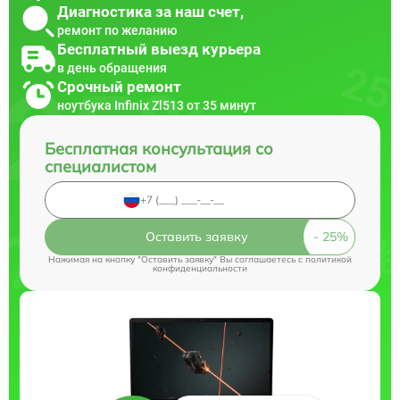
Диагностика за наш счет,
ремонт по желанию
Бесплатный выезд курьера
в день обращения
Срочный ремонт
ноутбука Infinix Zl513 от 35 минут
Бесплатная консультация со
специалистом
Оставить заявку
Нажимая на кнопку "Оставить заявку" Вы соглашаетесь c
политикой
конфиденциальности