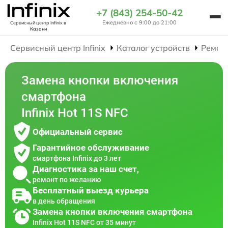
+7 (843) 254-50-42
Ежедневно с 9:00 до 21:00
Сервисный центр Infinix
в
Казани
Сервисный центр Infinix
Каталог устройств
Ремон
Замена кнопки включения
смартфона
Infinix Hot 11S NFC
Официальный сервис
Гарантийное обслуживание
смартфона Infinix до 3 лет
Диагностика за наш счет,
ремонт по желанию
Бесплатный выезд курьера
в день обращения
Замена кнопки включения смартфона
Infinix Hot 11S NFC от 35 минут